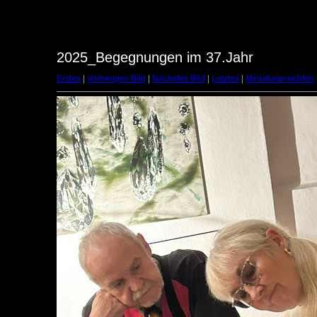
2025_Begegnungen im 37.Jahr
Erstes
|
Vorheriges Bild
|
Nächstes Bild
|
Letztes
|
Miniaturansichten