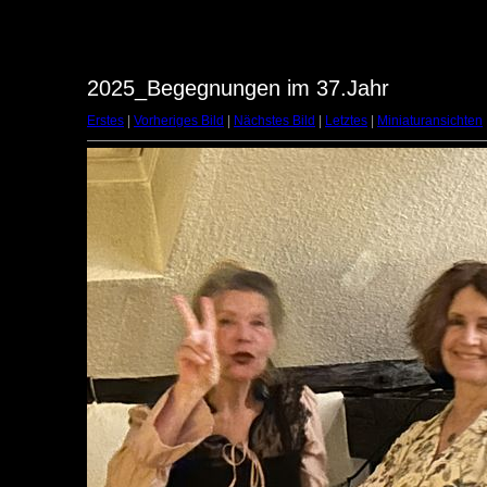
2025_Begegnungen im 37.Jahr
Erstes
|
Vorheriges Bild
|
Nächstes Bild
|
Letztes
|
Miniaturansichten