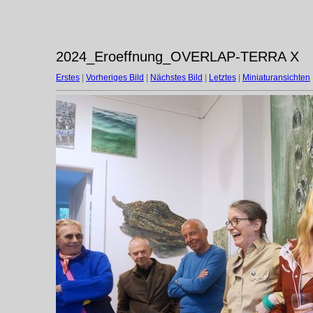
2024_Eroeffnung_OVERLAP-TERRA X
Erstes
|
Vorheriges Bild
|
Nächstes Bild
|
Letztes
|
Miniaturansichten