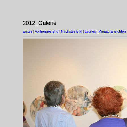
2012_Galerie
Erstes
|
Vorheriges Bild
|
Nächstes Bild
|
Letztes
|
Miniaturansichten