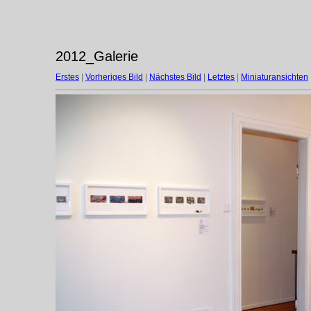
2012_Galerie
Erstes
|
Vorheriges Bild
|
Nächstes Bild
|
Letztes
|
Miniaturansichten